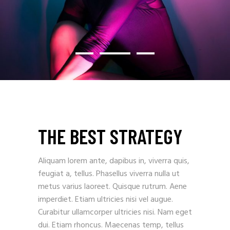
THE BEST STRATEGY
Aliquam lorem ante, dapibus in, viverra quis,
feugiat a, tellus. Phasellus viverra nulla ut
metus varius laoreet. Quisque rutrum. Aene
imperdiet. Etiam ultricies nisi vel augue.
Curabitur ullamcorper ultricies nisi. Nam eget
dui. Etiam rhoncus. Maecenas temp, tellus