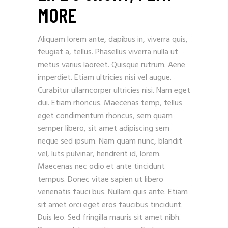
MORE
Aliquam lorem ante, dapibus in, viverra quis,
feugiat a, tellus. Phasellus viverra nulla ut
metus varius laoreet. Quisque rutrum. Aene
imperdiet. Etiam ultricies nisi vel augue.
Curabitur ullamcorper ultricies nisi. Nam eget
dui. Etiam rhoncus. Maecenas temp, tellus
eget condimentum rhoncus, sem quam
semper libero, sit amet adipiscing sem
neque sed ipsum. Nam quam nunc, blandit
vel, luts pulvinar, hendrerit id, lorem.
Maecenas nec odio et ante tincidunt
tempus. Donec vitae sapien ut libero
venenatis fauci bus. Nullam quis ante. Etiam
sit amet orci eget eros faucibus tincidunt.
Duis leo. Sed fringilla mauris sit amet nibh.