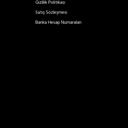
Gizlilik Politikası
Satış Sözleşmesi
Kasım 14, 2018
Banka Hesap Numaraları
THE SPEED OF THOUGHT