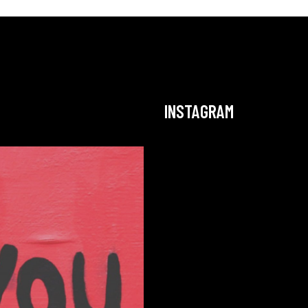
INSTAGRAM
“Aliquam lorem ante, dapi
verra quis, feugiat a, tell
Phasell viverra nulla ut 
varius laore.”