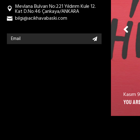
Mevlana Bulvarı No:221 Yıldırım Kule 12.
Kat D.No:46 Çankaya/ANKARA
bilgi@acikhavabaski.com
Kasım 13, 2018
Kasım 9
YOUR EXIBITION.
YOU ARE