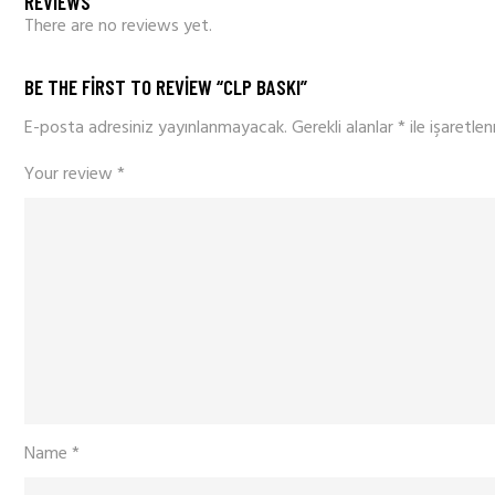
REVIEWS
There are no reviews yet.
BE THE FIRST TO REVIEW “CLP BASKI”
E-posta adresiniz yayınlanmayacak.
Gerekli alanlar
*
ile işaretlen
Your review
*
Name
*