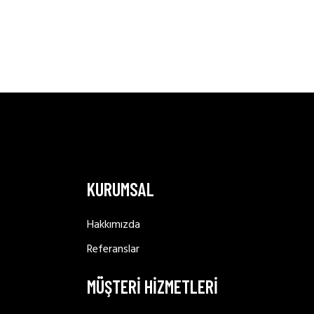
KURUMSAL
Hakkımızda
Referanslar
MÜŞTERİ HİZMETLERİ
 bus in, vi
us.