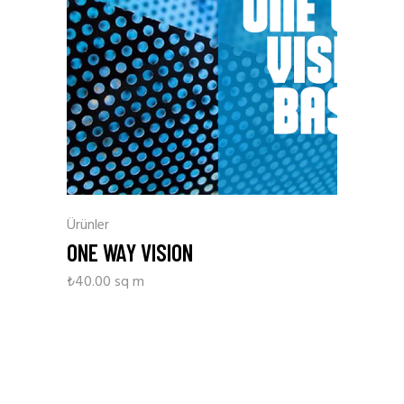
Ürünler
ONE WAY VISION
₺
40.00
sq m