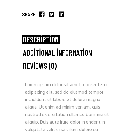
SHARE:
DESCRIPTION
ADDITIONAL INFORMATION
REVIEWS (0)
Lorem ipsum dolor sit amet, consectetur
adipiscing elit, sed do eiusmod tempor
inc ididunt ut labore et dolore magna
aliqua. Ut enim ad minim veniam, quis
nostrud ex ercitation ullamco boris nisi ut
aliquip. Duis aute irure dolor in enderit in
voluptate velit esse cillum dolore eu