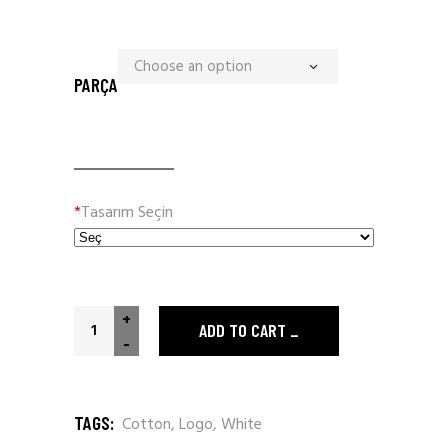
Choose an option
PARÇA
*
Tasarım Seçin
+
ADD TO CART
-
TAGS:
Cotton
,
Logo
,
White