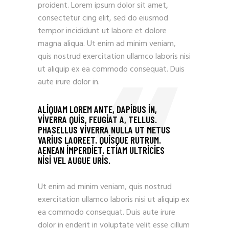
proident. Lorem ipsum dolor sit amet,
consectetur cing elit, sed do eiusmod
tempor incididunt ut labore et dolore
magna aliqua. Ut enim ad minim veniam,
quis nostrud exercitation ullamco laboris nisi
ut aliquip ex ea commodo consequat. Duis
aute irure dolor in.
ALIQUAM LOREM ANTE, DAPIBUS IN,
VIVERRA QUIS, FEUGIAT A, TELLUS.
PHASELLUS VIVERRA NULLA UT METUS
VARIUS LAOREET. QUISQUE RUTRUM.
AENEAN IMPERDIET. ETIAM ULTRICIES
NISI VEL AUGUE URIS.
Ut enim ad minim veniam, quis nostrud
exercitation ullamco laboris nisi ut aliquip ex
ea commodo consequat. Duis aute irure
dolor in enderit in voluptate velit esse cillum