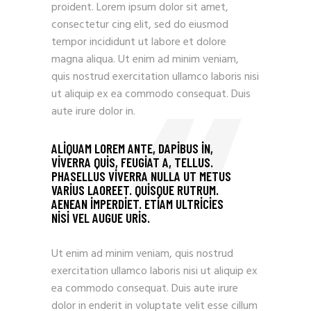
proident. Lorem ipsum dolor sit amet,
consectetur cing elit, sed do eiusmod
tempor incididunt ut labore et dolore
magna aliqua. Ut enim ad minim veniam,
quis nostrud exercitation ullamco laboris nisi
ut aliquip ex ea commodo consequat. Duis
aute irure dolor in.
ALIQUAM LOREM ANTE, DAPIBUS IN,
VIVERRA QUIS, FEUGIAT A, TELLUS.
PHASELLUS VIVERRA NULLA UT METUS
VARIUS LAOREET. QUISQUE RUTRUM.
AENEAN IMPERDIET. ETIAM ULTRICIES
NISI VEL AUGUE URIS.
Ut enim ad minim veniam, quis nostrud
exercitation ullamco laboris nisi ut aliquip ex
ea commodo consequat. Duis aute irure
dolor in enderit in voluptate velit esse cillum